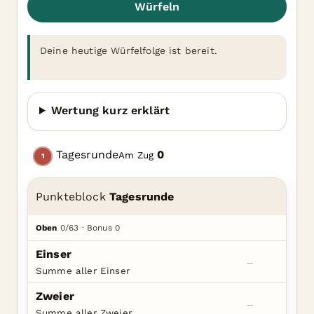
Würfeln
Deine heutige Würfelfolge ist bereit.
Wertung kurz erklärt
Tagesrunde
0
Am Zug
1
Punkteblock
Tagesrunde
Oben
0/63 · Bonus 0
Einser
–
Summe aller Einser
Zweier
–
Summe aller Zweier