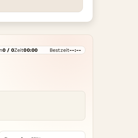
n
0 / 0
Zeit
00:00
Bestzeit
--:--