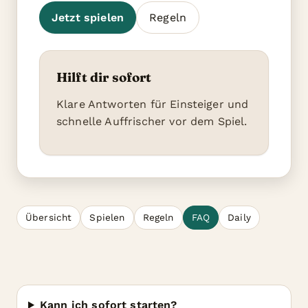
Jetzt spielen
Regeln
Hilft dir sofort
Klare Antworten für Einsteiger und
schnelle Auffrischer vor dem Spiel.
Übersicht
Spielen
Regeln
FAQ
Daily
Kann ich sofort starten?