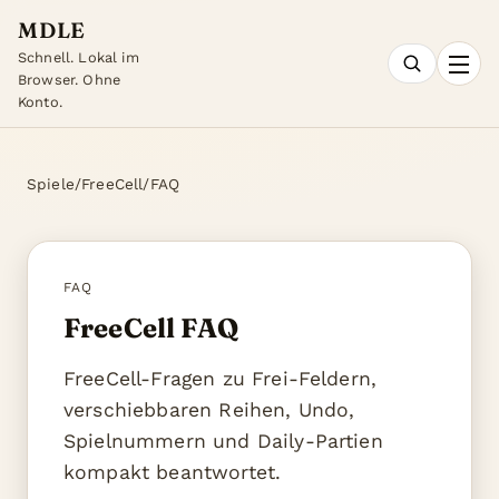
MDLE
Schnell. Lokal im
Browser. Ohne
Konto.
Spiele
/
FreeCell
/
FAQ
FAQ
FreeCell FAQ
FreeCell-Fragen zu Frei-Feldern,
verschiebbaren Reihen, Undo,
Spielnummern und Daily-Partien
kompakt beantwortet.