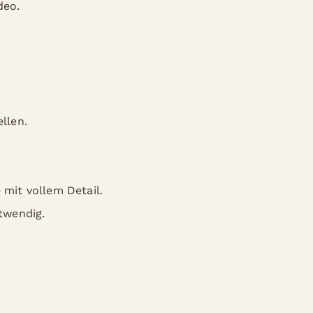
deo.
ellen.
mit vollem Detail.
twendig.