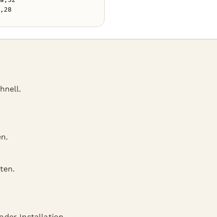
,28
hnell.
n.
ten.
der Installation.