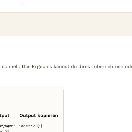
 schnell. Das Ergebnis kannst du direkt übernehmen od
tput
Output kopieren
":"Ben","age":28}]
e,age

a,32
