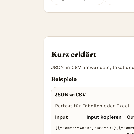
Kurz erklärt
JSON in CSV umwandeln, lokal und
Beispiele
JSON zu CSV
Perfekt für Tabellen oder Excel.
Input
Input kopieren
Ou
[{"name":"Anna","age":32},{"name
nam
Ann